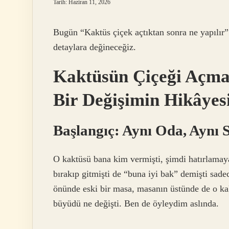
Tarih: Haziran 11, 2026
Bugün “Kaktüs çiçek açtıktan sonra ne yapılır
detaylara değineceğiz.
Kaktüsün Çiçeği Açmas
Bir Değişimin Hikâyes
Başlangıç: Aynı Oda, Aynı S
O kaktüsü bana kim vermişti, şimdi hatırlamaya
bırakıp gitmişti de “buna iyi bak” demişti sad
önünde eski bir masa, masanın üstünde de o ka
büyüdü ne değişti. Ben de öyleydim aslında.