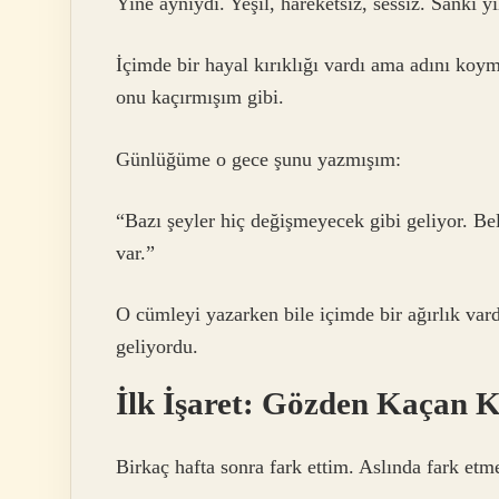
Yine aynıydı. Yeşil, hareketsiz, sessiz. Sanki y
İçimde bir hayal kırıklığı vardı ama adını ko
onu kaçırmışım gibi.
Günlüğüme o gece şunu yazmışım:
“Bazı şeyler hiç değişmeyecek gibi geliyor. Bel
var.”
O cümleyi yazarken bile içimde bir ağırlık var
geliyordu.
İlk İşaret: Gözden Kaçan 
Birkaç hafta sonra fark ettim. Aslında fark e