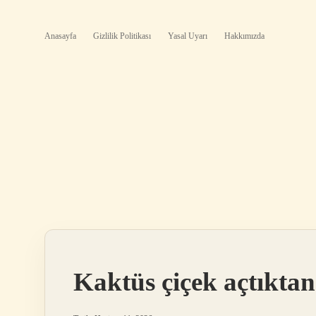
Anasayfa
Gizlilik Politikası
Yasal Uyarı
Hakkımızda
Kaktüs çiçek açtıktan