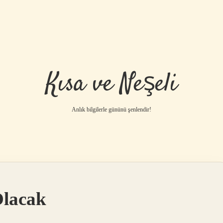
Kısa ve Neşeli
Anlık bilgilerle gününü şenlendir!
Olacak