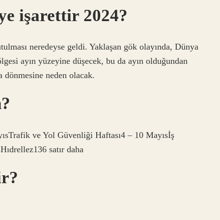
ye işarettir 2024?
tutulması neredeyse geldi. Yaklaşan gök olayında, Dünya
ölgesi ayın yüzeyine düşecek, bu da ayın olduğundan
a dönmesine neden olacak.
n?
sTrafik ve Yol Güvenliği Haftası4 – 10 Mayısİş
ıdrellez136 satır daha
ir?