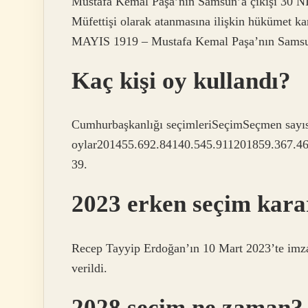
Mustafa Kemal Paşa’nın Samsun’a çıkışı 30 N
Müfettişi olarak atanmasına ilişkin hükümet k
MAYIS 1919 – Mustafa Kemal Paşa’nın Samsun
Kaç kişi oy kullandı?
Cumhurbaşkanlığı seçimleriSeçimSeçmen sayıs
oylar201455.692.84140.545.911201859.367.4
39.
2023 erken seçim karar
Recep Tayyip Erdoğan’ın 10 Mart 2023’te imza
verildi.
2028 seçim ne zaman?