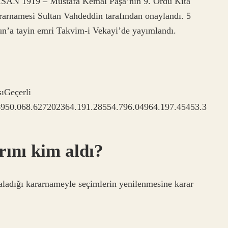
İSAN 1919 – Mustafa Kemal Paşa’nın 9. Ordu Kıta
ararnamesi Sultan Vahdeddin tarafından onaylandı. 5
’a tayin emri Takvim-i Vekayi’de yayımlandı.
ıGeçerli
6950.068.627202364.191.28554.796.04964.197.45453.3
ını kim aldı?
ladığı kararnameyle seçimlerin yenilenmesine karar