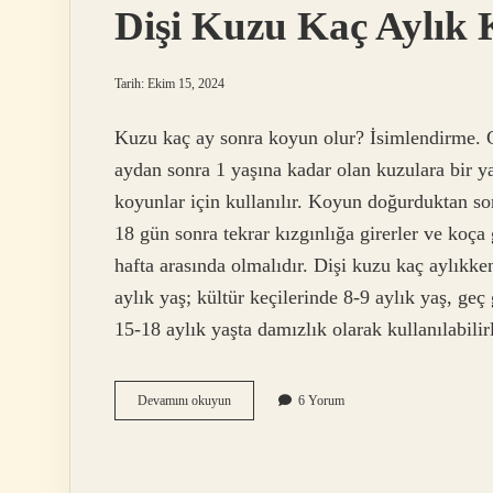
Dişi Kuzu Kaç Aylık 
Tarih: Ekim 15, 2024
Kuzu kaç ay sonra koyun olur? İsimlendirme. G
aydan sonra 1 yaşına kadar olan kuzulara bir ya
koyunlar için kullanılır. Koyun doğurduktan s
18 gün sonra tekrar kızgınlığa girerler ve koça
hafta arasında olmalıdır. Dişi kuzu kaç aylık
aylık yaş; kültür keçilerinde 8-9 aylık yaş, geç
15-18 aylık yaşta damızlık olarak kullanılabi
Dişi
Devamını okuyun
6 Yorum
Kuzu
Kaç
Aylık
Koça