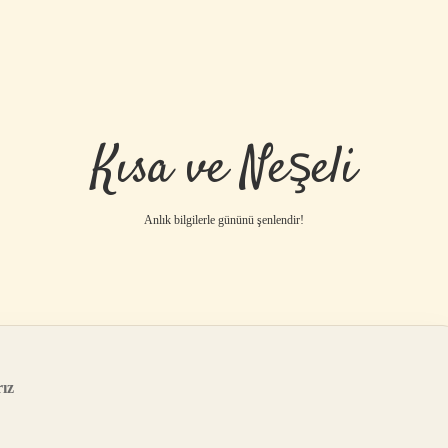
Kısa ve Neşeli
Anlık bilgilerle gününü şenlendir!
ız