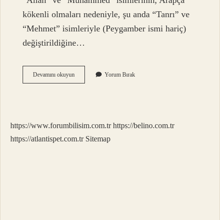
“Allah” ve “Muhammed” isimlerinin, Arapça
kökenli olmaları nedeniyle, şu anda “Tanrı” ve
“Mehmet” isimleriyle (Peygamber ismi hariç)
değiştirildiğine…
Hz
Devamını okuyun
Yorum Bırak
Muhammed
Arapça
Nasıl
Yazılır
https://www.forumbilisim.com.tr
https://belino.com.tr
https://atlantispet.com.tr
Sitemap