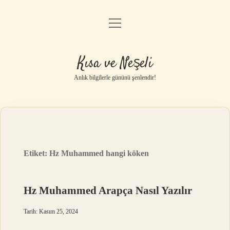
menüyü
Anasayfa
aç
Gizlilik Politikası
Kısa ve Neşeli
Yasal Uyarı
Anlık bilgilerle gününü şenlendir!
Hakkımızda
Etiket:
Hz Muhammed hangi köken
Hz Muhammed Arapça Nasıl Yazılır
Tarih: Kasım 25, 2024