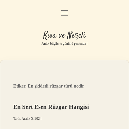
menüyü
Anasayfa
aç
Gizlilik Politikası
Kısa ve Neşeli
Yasal Uyarı
Anlık bilgilerle gününü şenlendir!
Hakkımızda
Etiket:
En şiddetli rüzgar türü nedir
En Sert Esen Rüzgar Hangisi
Tarih: Aralık 5, 2024