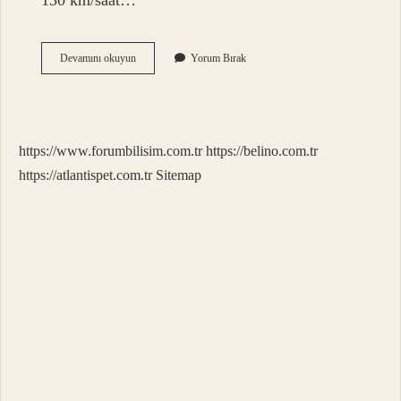
130 km/saat…
En
Devamını okuyun
Yorum Bırak
Sert
Esen
Rüzgar
Hangisi
https://www.forumbilisim.com.tr
https://belino.com.tr
https://atlantispet.com.tr
Sitemap