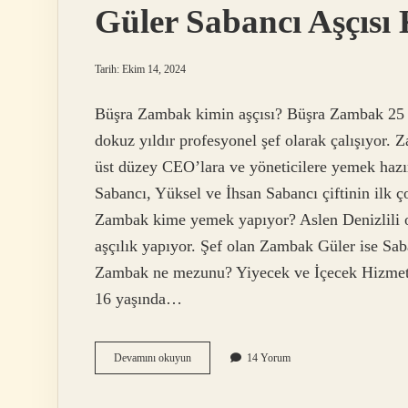
Güler Sabancı Aşçısı
Tarih: Ekim 14, 2024
Büşra Zambak kimin aşçısı? Büşra Zambak 25 ya
dokuz yıldır profesyonel şef olarak çalışıyor.
üst düzey CEO’lara ve yöneticilere yemek hazırl
Sabancı, Yüksel ve İhsan Sabancı çiftinin ilk
Zambak kime yemek yapıyor? Aslen Denizlili o
aşçılık yapıyor. Şef olan Zambak Güler ise Sa
Zambak ne mezunu? Yiyecek ve İçecek Hizmetl
16 yaşında…
Güler
Devamını okuyun
14 Yorum
Sabancı
Aşçısı
Kimdir