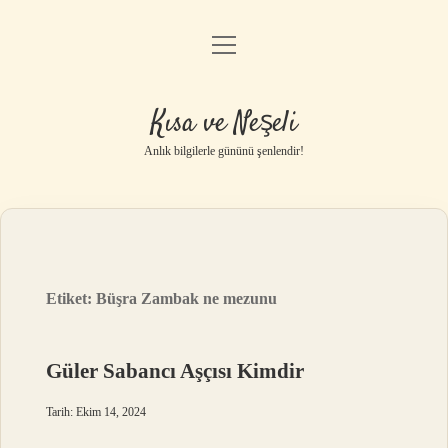
menüyü
Anasayfa
aç
Gizlilik Politikası
Kısa ve Neşeli
Yasal Uyarı
Anlık bilgilerle gününü şenlendir!
Hakkımızda
Etiket:
Büşra Zambak ne mezunu
Güler Sabancı Aşçısı Kimdir
Tarih: Ekim 14, 2024