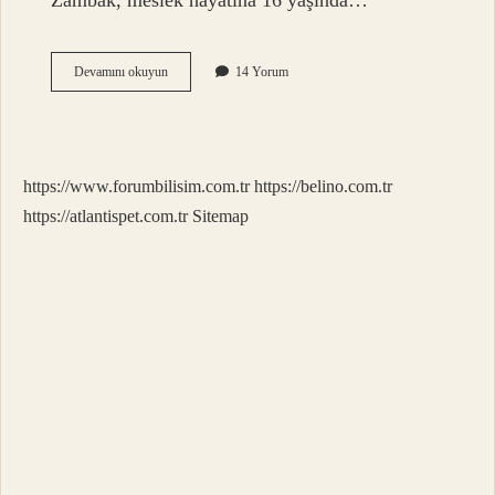
Zambak, meslek hayatına 16 yaşında…
Güler
Devamını okuyun
14 Yorum
Sabancı
Aşçısı
Kimdir
https://www.forumbilisim.com.tr
https://belino.com.tr
https://atlantispet.com.tr
Sitemap