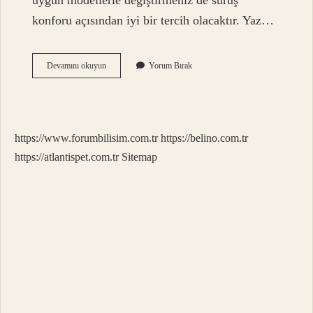
uygun modellerle değiştirmeniz de sürüş
konforu açısından iyi bir tercih olacaktır. Yaz…
Kış
Devamını okuyun
Yorum Bırak
Lastiği
Balans
Ayarı
Yapılır
Mı
https://www.forumbilisim.com.tr
https://belino.com.tr
https://atlantispet.com.tr
Sitemap