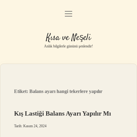
menüyü
Anasayfa
aç
Gizlilik Politikası
Kısa ve Neşeli
Yasal Uyarı
Anlık bilgilerle gününü şenlendir!
Hakkımızda
Etiket:
Balans ayarı hangi tekerlere yapılır
Kış Lastiği Balans Ayarı Yapılır Mı
Tarih: Kasım 24, 2024